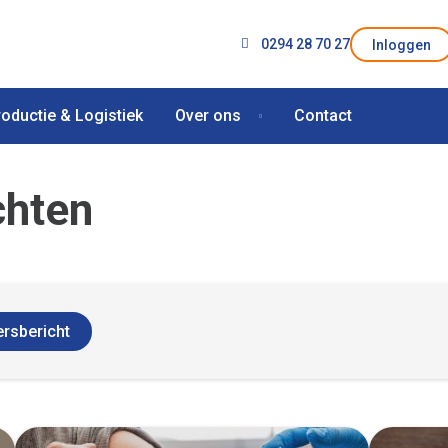
0294 28 70 27
Inloggen
roductie & Logistiek
Over ons
Contact
chten
ersbericht