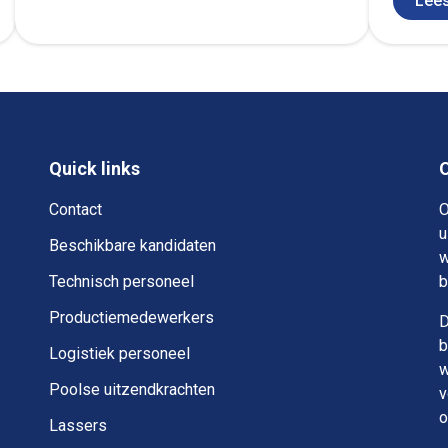
Lee
Quick links
Contact
O
u
Beschikbare kandidaten
w
Technisch personeel
b
Productiemedewerkers
D
b
Logistiek personeel
w
Poolse uitzendkrachten
v
o
Lassers