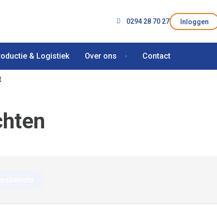
0294 28 70 27
Inloggen
roductie & Logistiek
Over ons
Contact
t
chten
ersbericht