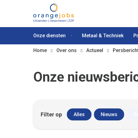
Onze diensten
Metaal & Techniek
P
Home
Over ons
Actueel
Persberich
Onze nieuwsberi
Filter op
Alles
Nieuws
P