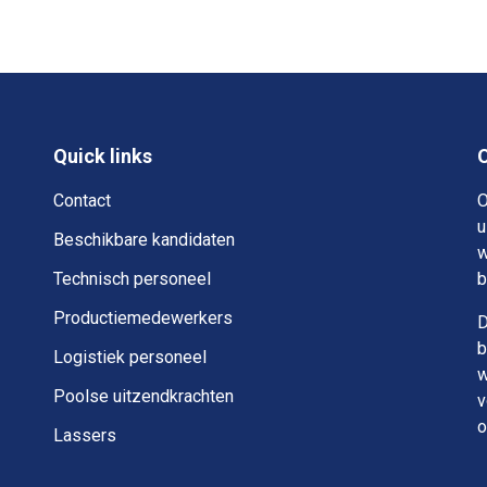
Quick links
Contact
O
u
Beschikbare kandidaten
w
Technisch personeel
b
Productiemedewerkers
D
b
Logistiek personeel
w
Poolse uitzendkrachten
v
o
Lassers